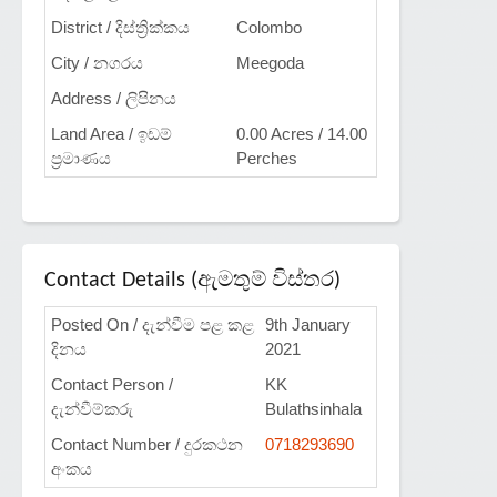
District / දිස්ත්‍රික්කය
Colombo
City / නගරය
Meegoda
Address / ලිපිනය
Land Area / ඉඩම්
0.00 Acres / 14.00
ප්‍රමාණය
Perches
Contact Details (ඇමතුම් විස්තර)
Posted On / දැන්වීම පළ කළ
9th January
දිනය
2021
Contact Person /
KK
දැන්වීම්කරු
Bulathsinhala
Contact Number / දුරකථන
0718293690
අංකය