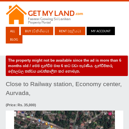
ALL
BUY (විකිණීමට)
RENT (කුලියට)
MY ACCOUNT
BLOG
The property might not be available since the ad is more than 6
months old / මෙම දැන්වීම මාස 6 කට වඩා පැරණිය. දැන්වීම්කරු
දේපලවල තත්වය යාවත්කාලීන කර නොමැත.
Close to Railway station, Economy center,
Aurvada,
(Price: Rs. 35,000)