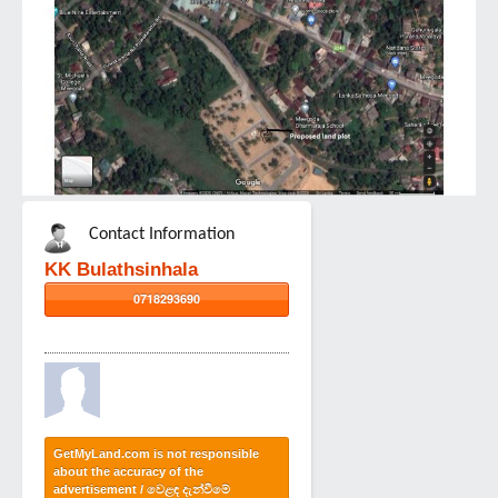
Contact Information
KK Bulathsinhala
0718293690
GetMyLand.com is not responsible
about the accuracy of the
advertisement / වෙළඳ දැන්වීමේ