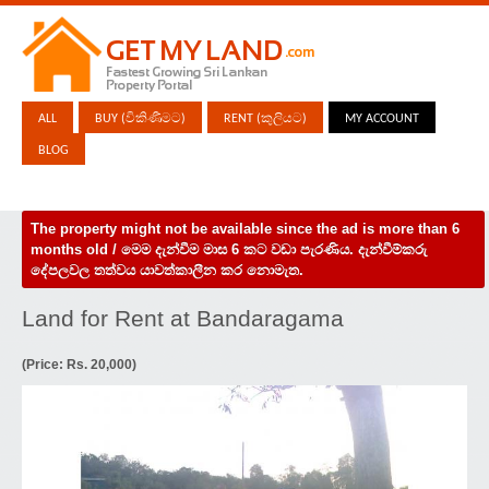
ALL
BUY (විකිණීමට)
RENT (කුලියට)
MY ACCOUNT
BLOG
The property might not be available since the ad is more than 6
months old / මෙම දැන්වීම මාස 6 කට වඩා පැරණිය. දැන්වීම්කරු
දේපලවල තත්වය යාවත්කාලීන කර නොමැත.
Land for Rent at Bandaragama
(Price: Rs. 20,000)