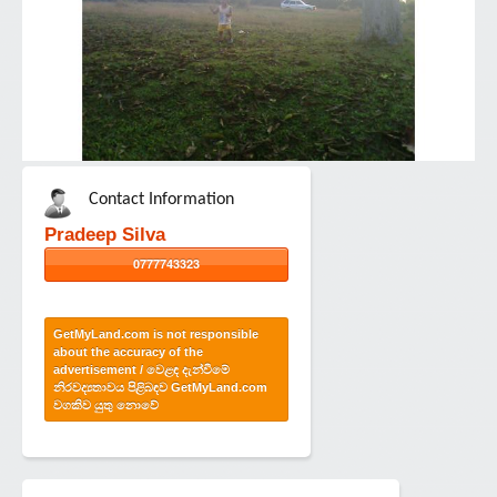
Contact Information
Pradeep Silva
0777743323
GetMyLand.com is not responsible
about the accuracy of the
advertisement / වෙළඳ දැන්වීමේ
නිරවද්‍යතාවය පිළිබඳව GetMyLand.com
වගකිව යුතු නොවේ