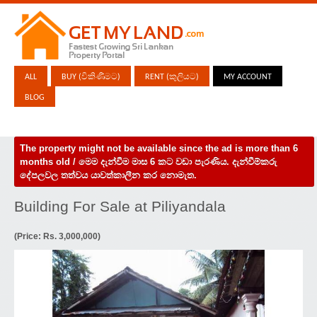
ALL
BUY (විකිණීමට)
RENT (කුලියට)
MY ACCOUNT
BLOG
The property might not be available since the ad is more than 6
months old / මෙම දැන්වීම මාස 6 කට වඩා පැරණිය. දැන්වීම්කරු
දේපලවල තත්වය යාවත්කාලීන කර නොමැත.
Building For Sale at Piliyandala
(Price: Rs. 3,000,000)