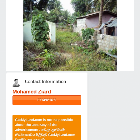
Contact Information
Mohamed Ziard
0714920402
GetMyLand.com is not responsible
about the accuracy of the
advertisement / වෙළඳ දැන්වීමේ
නිරවද්‍යතාවය පිළිබඳව GetMyLand.com
වගකිව යුතු නොවේ