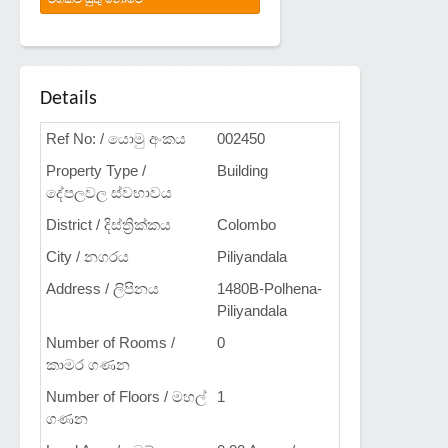
Details
Ref No: / යොමු අංකය
002450
Property Type /
Building
දේපලවල ස්වභාවය
District / දිස්ත්‍රික්කය
Colombo
City / නගරය
Piliyandala
Address / ලිපිනය
1480B-Polhena-
Piliyandala
Number of Rooms /
0
කාමර ගණන
Number of Floors / මහල්
1
ගණන