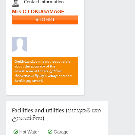
Contact Information
Mrs.C.LOKUGAMAGE
0112414041
GetMyLand.com is not responsible
about the accuracy of the
advertisement / වෙළඳ දැන්වීමේ
නිරවද්‍යතාවය පිළිබඳව GetMyLand.com
වගකිව යුතු නොවේ
Facilities and utilities (පහසුකම් සහ
උපයෝගිතා)
Hot Water
Garage