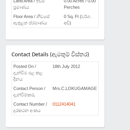
Land Area / ඉඩම්
0.00 Acres / 0.00
ප්‍රමාණය
Perches
Floor Area / නිවසේ
0 Sq. Ft (වර්ග.
ඇතුළත ප්රමාණය
අඩි)
Contact Details (ඇමතුම් විස්තර)
Posted On /
18th July 2012
දැන්වීම පළ කළ
දිනය
Contact Person /
Mrs.C.LOKUGAMAGE
දැන්වීම්කරු
Contact Number /
0112414041
දුරකථන අංකය