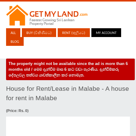
ALL
BUY (විකිණීමට)
RENT (කුලියට)
MY ACCOUNT
BLOG
The property might not be available since the ad is more than 6
months old / මෙම දැන්වීම මාස 6 කට වඩා පැරණිය. දැන්වීම්කරු
දේපලවල තත්වය යාවත්කාලීන කර නොමැත.
House for Rent/Lease in Malabe - A house
for rent in Malabe
(Price: Rs. 0)