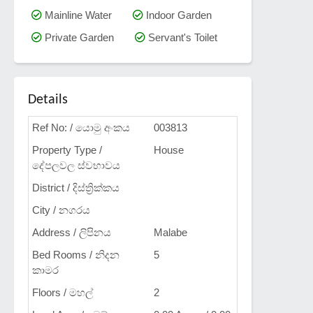
Mainline Water
Indoor Garden
Private Garden
Servant's Toilet
Details
Ref No: / යොමු අංකය
003813
Property Type /
House
දේපලවල ස්වභාවය
District / දිස්ත්‍රික්කය
City / නගරය
Address / ලිපිනය
Malabe
Bed Rooms / නිදන
5
කාමර
Floors / මහල්
2