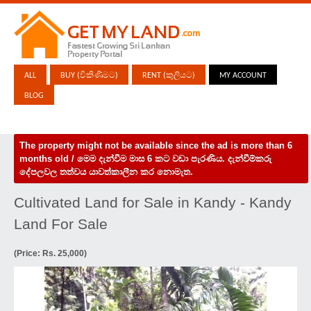
ALL
BUY (විකිණීමට)
RENT (කුලියට)
MY ACCOUNT
BLOG
The property might not be available since the ad is more than 6
months old / මෙම දැන්වීම මාස 6 කට වඩා පැරණිය. දැන්වීම්කරු
දේපලවල තත්වය යාවත්කාලීන කර නොමැත.
Cultivated Land for Sale in Kandy - Kandy
Land For Sale
(Price: Rs. 25,000)