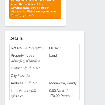
GetMyLand.com is not responsible
about the accuracy of the
advertisement / වෙළඳ දැන්වීමේ
නිරවද්‍යතාවය පිළිබඳව GetMyLand.com
වගකිව යුතු නොවේ
Details
Ref No: / යොමු අංකය
007429
Property Type /
Land
දේපලවල ස්වභාවය
District / දිස්ත්‍රික්කය
City / නගරය
Address / ලිපිනය
Medawala, Kandy
Land Area / ඉඩම්
0.00 Acres /
ප්‍රමාණය
170.00 Perches