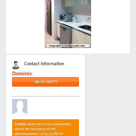
Contact Information
Dominic
+94 727-827777
GetMyLand.com is not responsible
about the accuracy of the
advertisement / වෙළඳ දැන්වීමේ