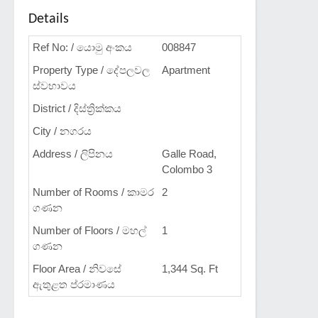
Details
Ref No: / යොමු අංකය
008847
Property Type / දේපලවල
Apartment
ස්වභාවය
District / දිස්ත්‍රික්කය
City / නගරය
Address / ලිපිනය
Galle Road,
Colombo 3
Number of Rooms / කාමර
2
ගණන
Number of Floors / මහල්
1
ගණන
Floor Area / නිවසේ
1,344 Sq. Ft
ඇතුළත ප්රමාණය