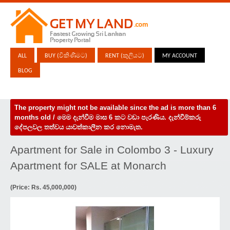
ALL
BUY (විකිණීමට)
RENT (කුලියට)
MY ACCOUNT
BLOG
The property might not be available since the ad is more than 6
months old / මෙම දැන්වීම මාස 6 කට වඩා පැරණිය. දැන්වීම්කරු
දේපලවල තත්වය යාවත්කාලීන කර නොමැත.
Apartment for Sale in Colombo 3 - Luxury
Apartment for SALE at Monarch
(Price: Rs. 45,000,000)