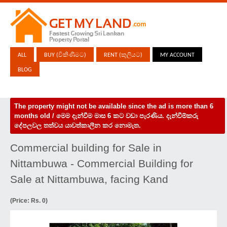
ALL
BUY (විකිණීමට)
RENT (කුලියට)
MY ACCOUNT
BLOG
The property might not be available since the ad is more than 6
months old / මෙම දැන්වීම මාස 6 කට වඩා පැරණිය. දැන්වීම්කරු
දේපලවල තත්වය යාවත්කාලීන කර නොමැත.
Commercial building for Sale in
Nittambuwa - Commercial Building for
Sale at Nittambuwa, facing Kand
(Price: Rs. 0)