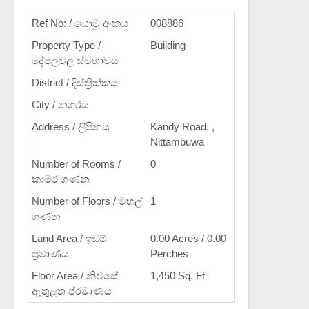
Ref No: / යොමු අංකය
008886
Property Type /
Building
දේපලවල ස්වභාවය
District / දිස්ත්‍රික්කය
City / නගරය
Address / ලිපිනය
Kandy Road. ,
Nittambuwa
Number of Rooms /
0
කාමර ගණන
Number of Floors / මහල්
1
ගණන
Land Area / ඉඩම්
0.00 Acres / 0.00
ප්‍රමාණය
Perches
Floor Area / නිවසේ
1,450 Sq. Ft
ඇතුළත ප්රමාණය