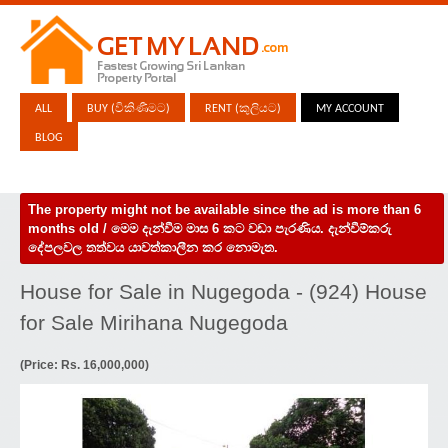
ALL
BUY (විකිණීමට)
RENT (කුලියට)
MY ACCOUNT
BLOG
The property might not be available since the ad is more than 6
months old / මෙම දැන්වීම මාස 6 කට වඩා පැරණිය. දැන්වීම්කරු
දේපලවල තත්වය යාවත්කාලීන කර නොමැත.
House for Sale in Nugegoda - (924) House
for Sale Mirihana Nugegoda
(Price: Rs. 16,000,000)