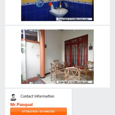
Contact Information
Mr.Pasqual
0773637424 / 0714407361