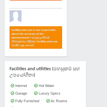
GetMyLand.com is not responsible
about the accuracy of the
advertisement / වෙළඳ දැන්වීමේ
නිරවද්‍යතාවය පිළිබඳව GetMyLand.com
වගකිව යුතු නොවේ
Facilities and utilities (පහසුකම් සහ
උපයෝගිතා)
Internet
Hot Water
Garage
Luxury Specs
Fully Furnished
Ac Rooms