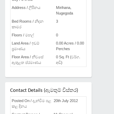
Address / ලිපිනය
Mirihana,
Nugegoda
Bed Rooms / නිදන
3
කාමර
Floors / මහල්
0
Land Area / ඉඩම්
0.00 Acres / 0.00
ප්‍රමාණය
Perches
Floor Area / නිවසේ
0 Sq. Ft (වර්ග.
ඇතුළත ප්රමාණය
අඩි)
Contact Details (ඇමතුම් විස්තර)
Posted On / දැන්වීම පළ
20th July 2012
කළ දිනය