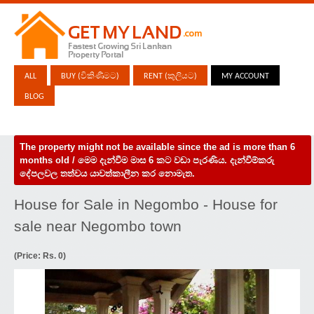
ALL
BUY (විකිණීමට)
RENT (කුලියට)
MY ACCOUNT
BLOG
The property might not be available since the ad is more than 6
months old / මෙම දැන්වීම මාස 6 කට වඩා පැරණිය. දැන්වීම්කරු
දේපලවල තත්වය යාවත්කාලීන කර නොමැත.
House for Sale in Negombo - House for
sale near Negombo town
(Price: Rs. 0)