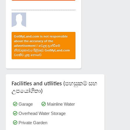
GetMyLand.com is not responsible
about the accuracy of the
advertisement / වෙළඳ දැන්වීමේ
නිරවද්‍යතාවය පිළිබඳව GetMyLand.com
වගකිව යුතු නොවේ
Facilities and utilities (පහසුකම් සහ
උපයෝගිතා)
Garage
Mainline Water
Overhead Water Storage
Private Garden