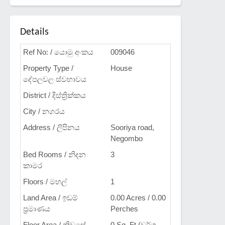
Details
Ref No: / යොමු අංකය
009046
Property Type /
House
දේපලවල ස්වභාවය
District / දිස්ත්‍රික්කය
City / නගරය
Address / ලිපිනය
Sooriya road,
Negombo
Bed Rooms / නිදන
3
කාමර
Floors / මහල්
1
Land Area / ඉඩම්
0.00 Acres / 0.00
ප්‍රමාණය
Perches
Floor Area / නිවසේ
0 Sq. Ft (වර්ග.