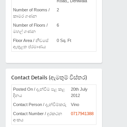
Road,, Dehiwala
Number of Rooms /
2
කාමර ගණන
Number of Floors /
6
මහල් ගණන
Floor Area / නිවසේ
0 Sq. Ft
ඇතුළත ප්රමාණය
Contact Details (ඇමතුම් විස්තර)
Posted On / දැන්වීම පළ කළ
20th July
දිනය
2012
Contact Person / දැන්වීම්කරු
Vino
Contact Number / දුරකථන
0717941388
අංකය