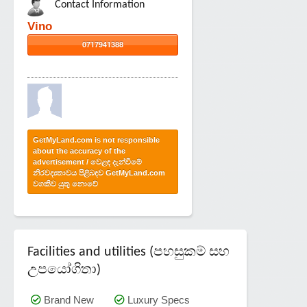
Contact Information
Vino
0717941388
GetMyLand.com is not responsible
about the accuracy of the
advertisement / වෙළඳ දැන්වීමේ
නිරවද්‍යතාවය පිළිබඳව GetMyLand.com
වගකිව යුතු නොවේ
Facilities and utilities (පහසුකම් සහ
උපයෝගිතා)
Brand New
Luxury Specs