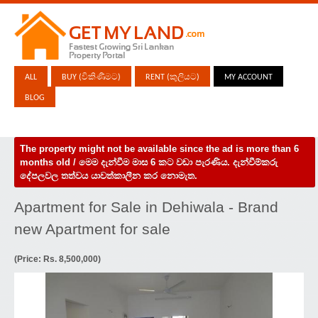
ALL
BUY (විකිණීමට)
RENT (කුලියට)
MY ACCOUNT
BLOG
The property might not be available since the ad is more than 6
months old / මෙම දැන්වීම මාස 6 කට වඩා පැරණිය. දැන්වීම්කරු
දේපලවල තත්වය යාවත්කාලීන කර නොමැත.
Apartment for Sale in Dehiwala - Brand
new Apartment for sale
(Price: Rs. 8,500,000)