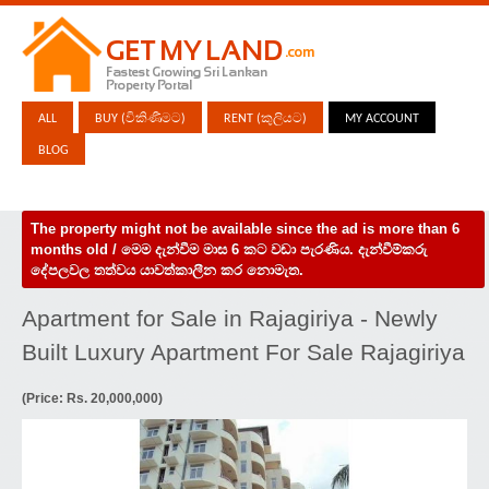
ALL
BUY (විකිණීමට)
RENT (කුලියට)
MY ACCOUNT
BLOG
The property might not be available since the ad is more than 6
months old / මෙම දැන්වීම මාස 6 කට වඩා පැරණිය. දැන්වීම්කරු
දේපලවල තත්වය යාවත්කාලීන කර නොමැත.
Apartment for Sale in Rajagiriya - Newly
Built Luxury Apartment For Sale Rajagiriya
(Price: Rs. 20,000,000)