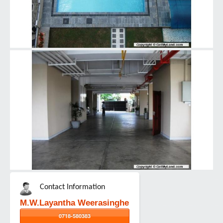
Contact Information
M.W.Layantha Weerasinghe
0718-580383