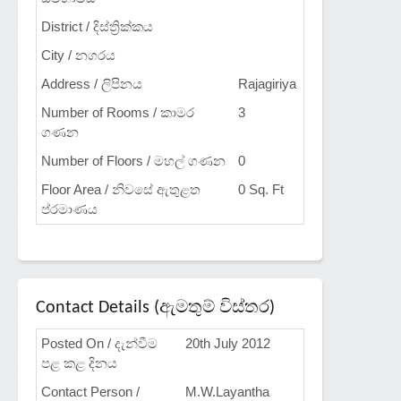
District / දිස්ත්‍රික්කය
City / නගරය
Address / ලිපිනය
Rajagiriya
Number of Rooms / කාමර
3
ගණන
Number of Floors / මහල් ගණන
0
Floor Area / නිවසේ ඇතුළත
0 Sq. Ft
ප්රමාණය
Contact Details (ඇමතුම් විස්තර)
Posted On / දැන්වීම
20th July 2012
පළ කළ දිනය
Contact Person /
M.W.Layantha