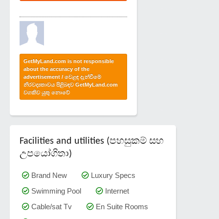
GetMyLand.com is not responsible
about the accuracy of the
advertisement / වෙළඳ දැන්වීමේ
නිරවද්‍යතාවය පිළිබඳව GetMyLand.com
වගකිව යුතු නොවේ
Facilities and utilities (පහසුකම් සහ
උපයෝගිතා)
Brand New
Luxury Specs
Swimming Pool
Internet
Cable/sat Tv
En Suite Rooms