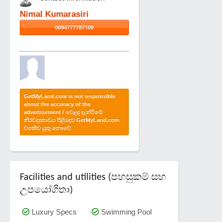
Nimal Kumarasiri
0094777787109
GetMyLand.com is not responsible
about the accuracy of the
advertisement / වෙළඳ දැන්වීමේ
නිරවද්‍යතාවය පිළිබඳව GetMyLand.com
වගකිව යුතු නොවේ
Facilities and utilities (පහසුකම් සහ
උපයෝගිතා)
Luxury Specs
Swimming Pool