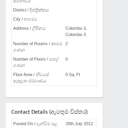
ස්වභාවය
District / දිස්ත්‍රික්කය
City / නගරය
Address / ලිපිනය
Colombo 3,
Colombo 3
Number of Rooms / කාමර
2
ගණන
Number of Floors / මහල්
0
ගණන
Floor Area / නිවසේ
0 Sq. Ft
ඇතුළත ප්රමාණය
Contact Details (ඇමතුම් විස්තර)
Posted On / දැන්වීම පළ
20th July 2012