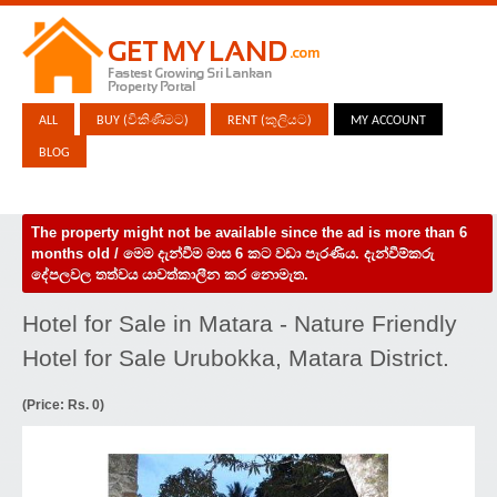
ALL
BUY (විකිණීමට)
RENT (කුලියට)
MY ACCOUNT
BLOG
The property might not be available since the ad is more than 6
months old / මෙම දැන්වීම මාස 6 කට වඩා පැරණිය. දැන්වීම්කරු
දේපලවල තත්වය යාවත්කාලීන කර නොමැත.
Hotel for Sale in Matara - Nature Friendly
Hotel for Sale Urubokka, Matara District.
(Price: Rs. 0)