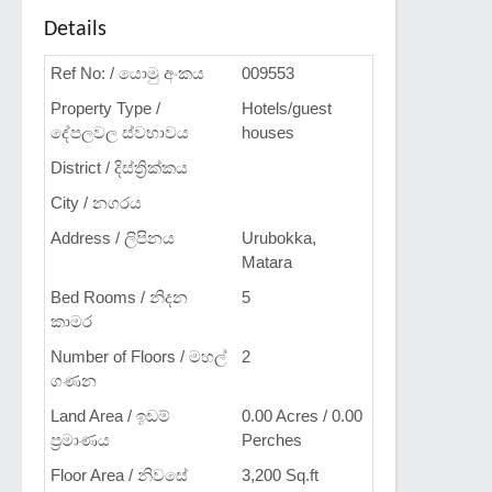
Details
Ref No: / යොමු අංකය
009553
Property Type /
Hotels/guest
දේපලවල ස්වභාවය
houses
District / දිස්ත්‍රික්කය
City / නගරය
Address / ලිපිනය
Urubokka,
Matara
Bed Rooms / නිදන
5
කාමර
Number of Floors / මහල්
2
ගණන
Land Area / ඉඩම්
0.00 Acres / 0.00
ප්‍රමාණය
Perches
Floor Area / නිවසේ
3,200 Sq.ft