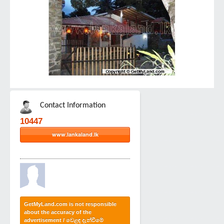
Contact Information
10447
www.lankaland.lk
GetMyLand.com is not responsible
about the accuracy of the
advertisement / වෙළඳ දැන්වීමේ