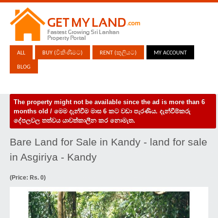
ALL
BUY (විකිණීමට)
RENT (කුලියට)
MY ACCOUNT
BLOG
The property might not be available since the ad is more than 6
months old / මෙම දැන්වීම මාස 6 කට වඩා පැරණිය. දැන්වීම්කරු
දේපලවල තත්වය යාවත්කාලීන කර නොමැත.
Bare Land for Sale in Kandy - land for sale
in Asgiriya - Kandy
(Price: Rs. 0)