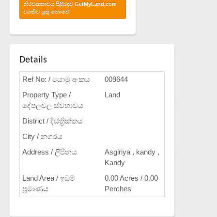
නිරවද්‍යතාවය පිළිබඳව GetMyLand.com
වගකිව යුතු නොවේ
Details
Ref No: / යොමු අංකය
009644
Property Type /
Land
දේපලවල ස්වභාවය
District / දිස්ත්‍රික්කය
City / නගරය
Address / ලිපිනය
Asgiriya , kandy ,
Kandy
Land Area / ඉඩම්
0.00 Acres / 0.00
ප්‍රමාණය
Perches