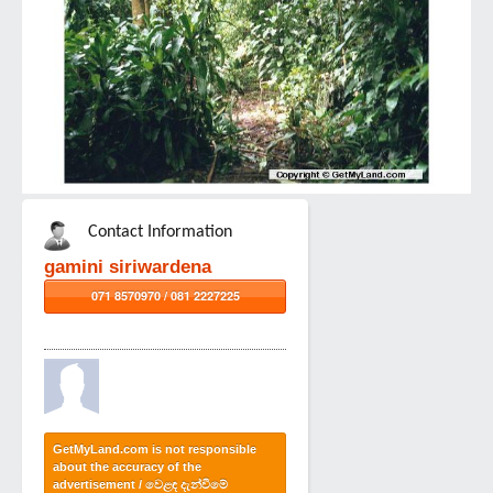
Contact Information
gamini siriwardena
071 8570970 / 081 2227225
GetMyLand.com is not responsible
about the accuracy of the
advertisement / වෙළඳ දැන්වීමේ