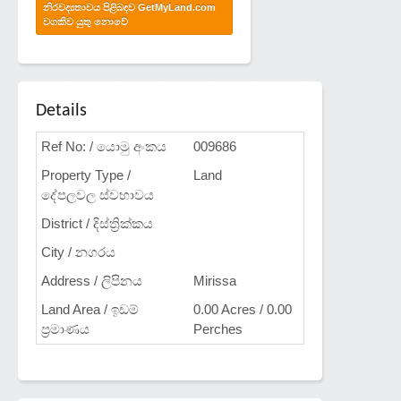
නිරවද්‍යතාවය පිළිබඳව GetMyLand.com
වගකිව යුතු නොවේ
Details
Ref No: / යොමු අංකය
009686
Property Type /
Land
දේපලවල ස්වභාවය
District / දිස්ත්‍රික්කය
City / නගරය
Address / ලිපිනය
Mirissa
Land Area / ඉඩම්
0.00 Acres / 0.00
ප්‍රමාණය
Perches