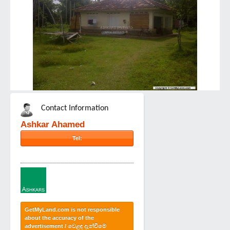
Contact Information
Ashkar Ahamed
Tel:
GetMyLand.com is not responsible
about the accuracy of the
advertisement / වෙළඳ දැන්වීමේ