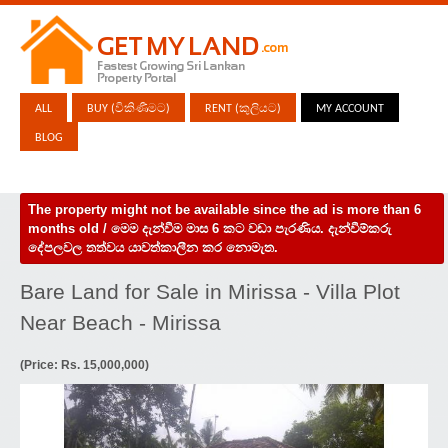
ALL
BUY (විකිණීමට)
RENT (කුලියට)
MY ACCOUNT
BLOG
The property might not be available since the ad is more than 6
months old / මෙම දැන්වීම මාස 6 කට වඩා පැරණිය. දැන්වීම්කරු
දේපලවල තත්වය යාවත්කාලීන කර නොමැත.
Bare Land for Sale in Mirissa - Villa Plot
Near Beach - Mirissa
(Price: Rs. 15,000,000)