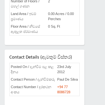
Number of Floors /
2
මහල් ගණන
Land Area / ඉඩම්
0.00 Acres / 0.00
ප්‍රමාණය
Perches
Floor Area / නිවසේ
0 Sq. Ft
ඇතුළත ප්රමාණය
Contact Details (ඇමතුම් විස්තර)
Posted On / දැන්වීම පළ කළ
23rd July
දිනය
2012
Contact Person / දැන්වීම්කරු
Paul De Silva
Contact Number / දුරකථන
+94 77
අංකය
8086728