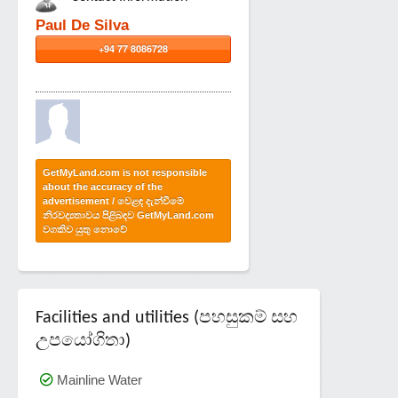
Paul De Silva
+94 77 8086728
GetMyLand.com is not responsible
about the accuracy of the
advertisement / වෙළඳ දැන්වීමේ
නිරවද්‍යතාවය පිළිබඳව GetMyLand.com
වගකිව යුතු නොවේ
Facilities and utilities (පහසුකම් සහ
උපයෝගිතා)
Mainline Water