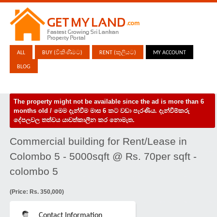
ALL
BUY (විකිණීමට)
RENT (කුලියට)
MY ACCOUNT
BLOG
The property might not be available since the ad is more than 6
months old / මෙම දැන්වීම මාස 6 කට වඩා පැරණිය. දැන්වීම්කරු
දේපලවල තත්වය යාවත්කාලීන කර නොමැත.
Commercial building for Rent/Lease in
Colombo 5 - 5000sqft @ Rs. 70per sqft -
colombo 5
(Price: Rs. 350,000)
Contact Information