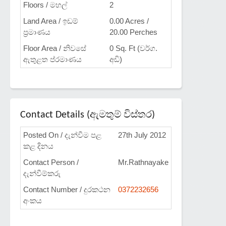
Floors / මහල්
2
Land Area / ඉඩම්
0.00 Acres /
ප්‍රමාණය
20.00 Perches
Floor Area / නිවසේ
0 Sq. Ft (වර්ග.
ඇතුළත ප්රමාණය
අඩි)
Contact Details (ඇමතුම් විස්තර)
Posted On / දැන්වීම පළ
27th July 2012
කළ දිනය
Contact Person /
Mr.Rathnayake
දැන්වීම්කරු
Contact Number / දුරකථන
0372232656
අංකය