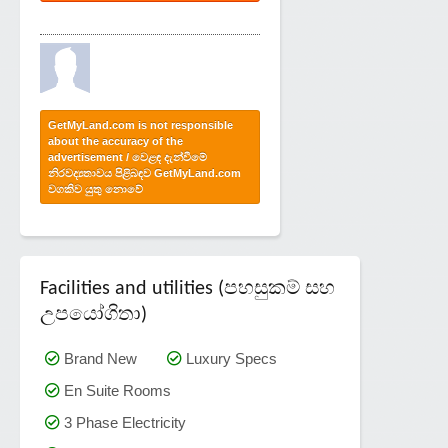
GetMyLand.com is not responsible
about the accuracy of the
advertisement / වෙළඳ දැන්වීමේ
නිරවද්‍යතාවය පිළිබඳව GetMyLand.com
වගකිව යුතු නොවේ
Facilities and utilities (පහසුකම් සහ
උපයෝගිතා)
Brand New
Luxury Specs
En Suite Rooms
3 Phase Electricity