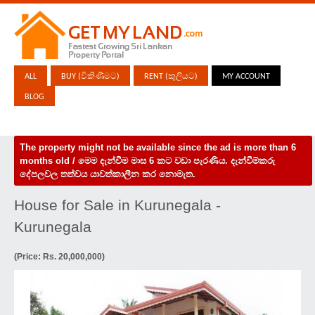
ALL
BUY (විකිණීමට)
RENT (කුලියට)
MY ACCOUNT
BLOG
The property might not be available since the ad is more than 6
months old / මෙම දැන්වීම මාස 6 කට වඩා පැරණිය. දැන්වීම්කරු
දේපලවල තත්වය යාවත්කාලීන කර නොමැත.
House for Sale in Kurunegala -
Kurunegala
(Price: Rs. 20,000,000)